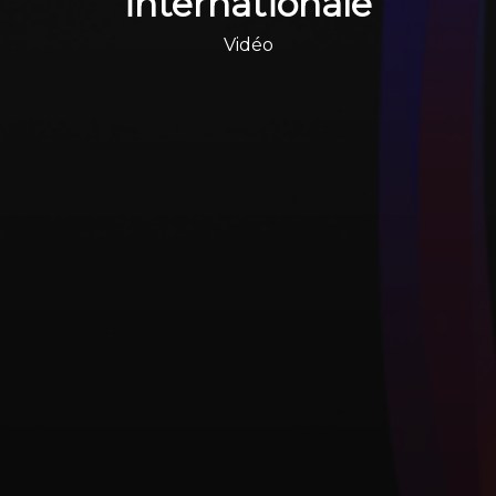
internationale
Vidéo