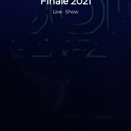
Finale 2021
Live · Show